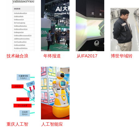
区 以人工
院人工智能
这些AI文化
智能应用软
学院开
产品绝了
件开发助推
展“行动学
创新驱动发
习”提升学
展
风建设培训
技术融合浪
年终报道
从IFA2017
博世华域转
潮下的预言
丨“人工智
看长虹引领
向系统(烟
区块链、人
能之年”的
人工智能家
台) 国家级
工智能与
希望与警示
电趋势 深
绿色工厂与
5G如何重
应用软件开
度剖析人工
人工智能融
塑软件外包
发领域的深
智能应用软
合发展的典
服务市场
度展望
件开发
范
重庆人工智
人工智能应
能十大应用
用 让机器